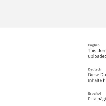
English
This dom
uploaded
Deutsch
Diese Do
Inhalte h
Español
Esta pág