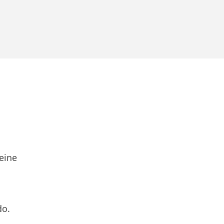
eine
do.